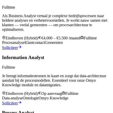
Fulltime
Als Business Analyst vertaal je complexe bedrijfsprocessen naar
heldere analyses en verbetervoorstellen. Je werkt nauw samen met
klanten — veelal gemeenten — om procesarchitectuur te
optimaliseren.
Eindhoven (Hybrid)
€4.000 – €5.500 /maand
Fulltime
Procesanalyse
Klantcontact
Gemeenten
Solliciteer
Information Analyst
Fulltime
Je brengt informatiestromen in kaart en zorgt dat data-architectuur
aansluit bij de procesmodellen. Essentieel voor onze Omyo
Knowledge module en datamigraties.
Eindhoven (Hybrid)
Op aanvraag
Fulltime
Data-analyse
Ontologie
Omyo Knowledge
Solliciteer
Process Analyst