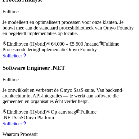
Fulltime
Je modelleert en optimaliseert processen voor onze klanten. Je
bouwt mee aan de standaard procesbibliotheek van Omyo Foundry
en begeleidt implementaties op locatie.
Eindhoven (Hybrid)
€4.000 – €5.500 /maand
Fulltime
Procesmodellering
Implementatie
Omyo Foundry
Solliciteer
Software Engineer .NET
Fulltime
Je ontwikkelt en verbetert de Omyo SaaS-suite. Van backend-
architectuur tot API-integraties — je werkt aan software die
gemeenten en organisaties écht verder helpt.
Eindhoven (Hybrid)
Op aanvraag
Fulltime
.NET
SaaS
Omyo Platform
Solliciteer
Waarom Processit