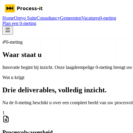
Home
Omyo Suite
Consultancy
Gemeenten
Vacatures
0-meting
Plan een 0-meting
0-meting
Waar staat u
vandaag?
Innovatie begint bij inzicht. Onze laagdrempelige 0-meting brengt uw h
Wat u krijgt
Drie deliverables, volledig inzicht.
Na de 0-meting beschikt u over een compleet beeld van uw procesvol
1
Procesvolwassenheid