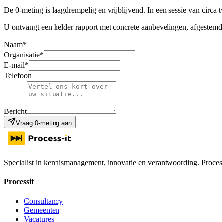
De 0-meting is laagdrempelig en vrijblijvend. In een sessie van circa
U ontvangt een helder rapport met concrete aanbevelingen, afgestemd
Naam
*
Organisatie
*
E-mail
*
Telefoon
Bericht
Vraag 0-meting aan
Specialist in kennismanagement, innovatie en verantwoording. Processi
Processit
Consultancy
Gemeenten
Vacatures